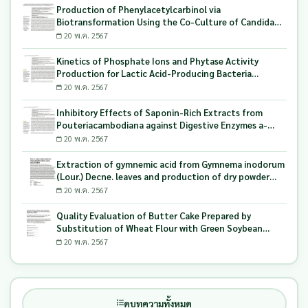
Production of Phenylacetylcarbinol via
Biotransformation Using the Co-Culture of Candida
tropicalis TISTR 5306 and Saccharomyces cerevisiae
20 พ.ค. 2567
TISTR 5606 as the Biocatalyst
Kinetics of Phosphate Ions and Phytase Activity
Production for Lactic Acid-Producing Bacteria
Utilizing Milling and Whitening Stages Rice Bran as
20 พ.ค. 2567
Biopolymer Substrates
Inhibitory Effects of Saponin-Rich Extracts from
Pouteriacambodiana against Digestive Enzymes a-
Glucosidase and Pancreatic Lipase
20 พ.ค. 2567
Extraction of gymnemic acid from Gymnema inodorum
(Lour.) Decne. leaves and production of dry powder
extract using maltodextrin
20 พ.ค. 2567
Quality Evaluation of Butter Cake Prepared by
Substitution of Wheat Flour with Green Soybean
(Glycine Max L.) Okara
20 พ.ค. 2567
ดูบทความทั้งหมด