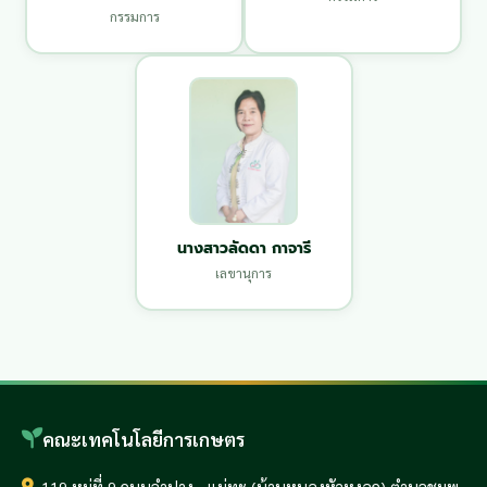
กรรมการ
นางสาวลัดดา กาจารี
เลขานุการ
คณะเทคโนโลยีการเกษตร
119 หมู่ที่ 9 ถนนลำปาง - แม่ทะ (บ้านหนองหัวหงอก) ตำบลชมพู