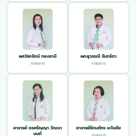
ผศ.ปิยะรัตน์ ทองธานี
ผศ.สุวรรณี จันทร์ตา
กรรมการ
กรรมการ
อาจารย์ ดรศรัญญา วัฒนา
อาจารย์รัตนภัทร มะโนชัย
นนท์
กรรมการ