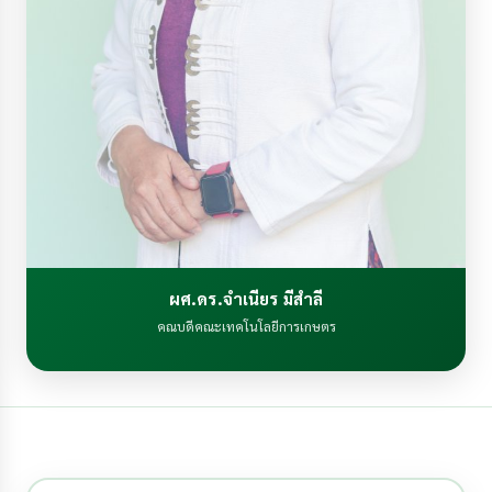
ผศ.ดร.จำเนียร มีสำลี
คณบดีคณะเทคโนโลยีการเกษตร