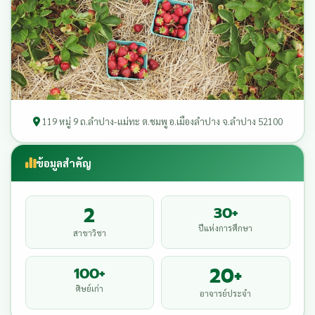
119 หมู่ 9 ถ.ลำปาง-แม่ทะ ต.ชมพู อ.เมืองลำปาง จ.ลำปาง 52100
ข้อมูลสำคัญ
2
30+
ปีแห่งการศึกษา
สาขาวิชา
20+
100+
ศิษย์เก่า
อาจารย์ประจำ