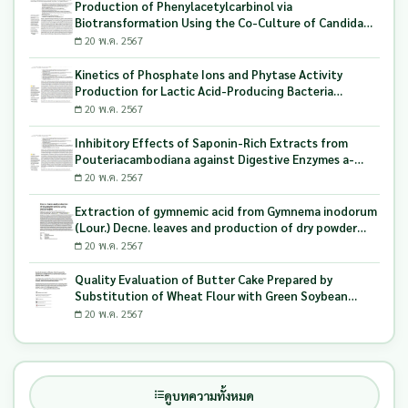
Production of Phenylacetylcarbinol via
Biotransformation Using the Co-Culture of Candida
tropicalis TISTR 5306 and Saccharomyces cerevisiae
20 พ.ค. 2567
TISTR 5606 as the Biocatalyst
Kinetics of Phosphate Ions and Phytase Activity
Production for Lactic Acid-Producing Bacteria
Utilizing Milling and Whitening Stages Rice Bran as
20 พ.ค. 2567
Biopolymer Substrates
Inhibitory Effects of Saponin-Rich Extracts from
Pouteriacambodiana against Digestive Enzymes a-
Glucosidase and Pancreatic Lipase
20 พ.ค. 2567
Extraction of gymnemic acid from Gymnema inodorum
(Lour.) Decne. leaves and production of dry powder
extract using maltodextrin
20 พ.ค. 2567
Quality Evaluation of Butter Cake Prepared by
Substitution of Wheat Flour with Green Soybean
(Glycine Max L.) Okara
20 พ.ค. 2567
ดูบทความทั้งหมด