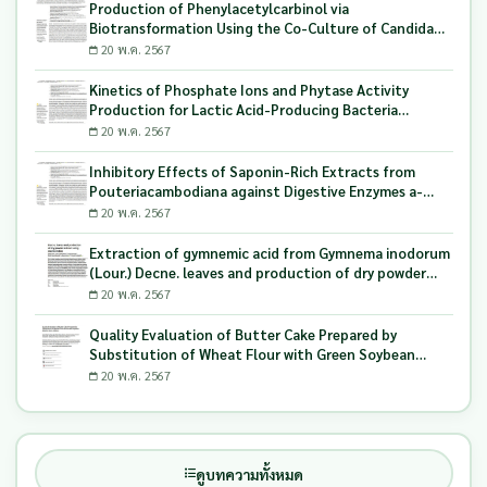
Production of Phenylacetylcarbinol via
Biotransformation Using the Co-Culture of Candida
tropicalis TISTR 5306 and Saccharomyces cerevisiae
20 พ.ค. 2567
TISTR 5606 as the Biocatalyst
Kinetics of Phosphate Ions and Phytase Activity
Production for Lactic Acid-Producing Bacteria
Utilizing Milling and Whitening Stages Rice Bran as
20 พ.ค. 2567
Biopolymer Substrates
Inhibitory Effects of Saponin-Rich Extracts from
Pouteriacambodiana against Digestive Enzymes a-
Glucosidase and Pancreatic Lipase
20 พ.ค. 2567
Extraction of gymnemic acid from Gymnema inodorum
(Lour.) Decne. leaves and production of dry powder
extract using maltodextrin
20 พ.ค. 2567
Quality Evaluation of Butter Cake Prepared by
Substitution of Wheat Flour with Green Soybean
(Glycine Max L.) Okara
20 พ.ค. 2567
ดูบทความทั้งหมด