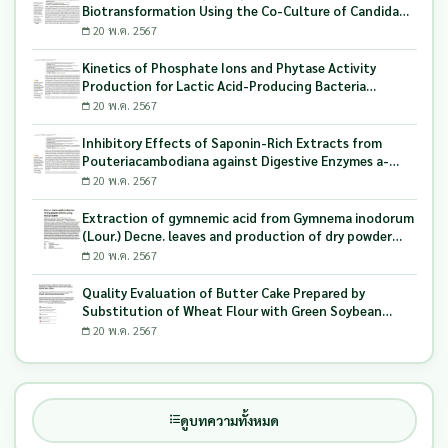
Biotransformation Using the Co-Culture of Candida
tropicalis TISTR 5306 and Saccharomyces cerevisiae
20 พ.ค. 2567
TISTR 5606 as the Biocatalyst
Kinetics of Phosphate Ions and Phytase Activity
Production for Lactic Acid-Producing Bacteria
Utilizing Milling and Whitening Stages Rice Bran as
20 พ.ค. 2567
Biopolymer Substrates
Inhibitory Effects of Saponin-Rich Extracts from
Pouteriacambodiana against Digestive Enzymes a-
Glucosidase and Pancreatic Lipase
20 พ.ค. 2567
Extraction of gymnemic acid from Gymnema inodorum
(Lour.) Decne. leaves and production of dry powder
extract using maltodextrin
20 พ.ค. 2567
Quality Evaluation of Butter Cake Prepared by
Substitution of Wheat Flour with Green Soybean
(Glycine Max L.) Okara
20 พ.ค. 2567
ดูบทความทั้งหมด