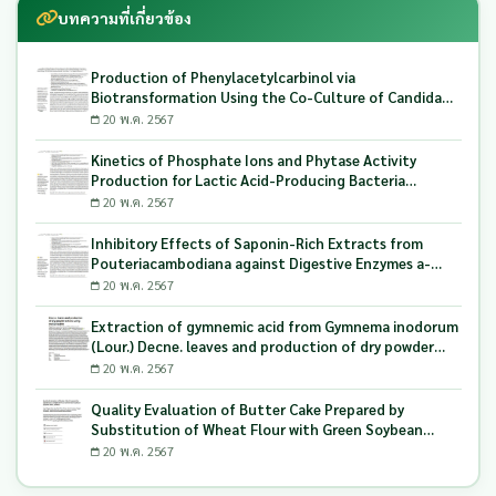
บทความที่เกี่ยวข้อง
Production of Phenylacetylcarbinol via
Biotransformation Using the Co-Culture of Candida
tropicalis TISTR 5306 and Saccharomyces cerevisiae
20 พ.ค. 2567
TISTR 5606 as the Biocatalyst
Kinetics of Phosphate Ions and Phytase Activity
Production for Lactic Acid-Producing Bacteria
Utilizing Milling and Whitening Stages Rice Bran as
20 พ.ค. 2567
Biopolymer Substrates
Inhibitory Effects of Saponin-Rich Extracts from
Pouteriacambodiana against Digestive Enzymes a-
Glucosidase and Pancreatic Lipase
20 พ.ค. 2567
Extraction of gymnemic acid from Gymnema inodorum
(Lour.) Decne. leaves and production of dry powder
extract using maltodextrin
20 พ.ค. 2567
Quality Evaluation of Butter Cake Prepared by
Substitution of Wheat Flour with Green Soybean
(Glycine Max L.) Okara
20 พ.ค. 2567