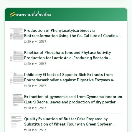
บทความที่เกี่ยวข้อง
Production of Phenylacetylcarbinol via
Biotransformation Using the Co-Culture of Candida
tropicalis TISTR 5306 and Saccharomyces cerevisiae
20 พ.ค. 2567
TISTR 5606 as the Biocatalyst
Kinetics of Phosphate Ions and Phytase Activity
Production for Lactic Acid-Producing Bacteria
Utilizing Milling and Whitening Stages Rice Bran as
20 พ.ค. 2567
Biopolymer Substrates
Inhibitory Effects of Saponin-Rich Extracts from
Pouteriacambodiana against Digestive Enzymes a-
Glucosidase and Pancreatic Lipase
20 พ.ค. 2567
Extraction of gymnemic acid from Gymnema inodorum
(Lour.) Decne. leaves and production of dry powder
extract using maltodextrin
20 พ.ค. 2567
Quality Evaluation of Butter Cake Prepared by
Substitution of Wheat Flour with Green Soybean
(Glycine Max L.) Okara
20 พ.ค. 2567