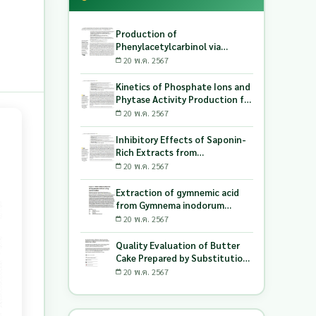
Production of
Phenylacetylcarbinol via
Biotransformation Using the
20 พ.ค. 2567
Co-Culture of Candida
tropicalis TISTR 5306 and
Kinetics of Phosphate Ions and
Saccharomyces cerevisiae
Phytase Activity Production for
TISTR 5606 as the Biocatalyst
Lactic Acid-Producing Bacteria
20 พ.ค. 2567
Utilizing Milling and Whitening
Stages Rice Bran as Biopolymer
Inhibitory Effects of Saponin-
Substrates
Rich Extracts from
Pouteriacambodiana against
20 พ.ค. 2567
Digestive Enzymes a-
Glucosidase and Pancreatic
Extraction of gymnemic acid
Lipase
from Gymnema inodorum
(Lour.) Decne. leaves and
20 พ.ค. 2567
production of dry powder
extract using maltodextrin
Quality Evaluation of Butter
Cake Prepared by Substitution
of Wheat Flour with Green
20 พ.ค. 2567
Soybean (Glycine Max L.) Okara