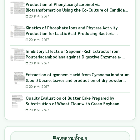
Production of Phenylacetylcarbinol via
Biotransformation Using the Co-Culture of Candida
tropicalis TISTR 5306 and Saccharomyces cerevisiae
20 พ.ค. 2567
TISTR 5606 as the Biocatalyst
Kinetics of Phosphate Ions and Phytase Activity
Production for Lactic Acid-Producing Bacteria
Utilizing Milling and Whitening Stages Rice Bran as
20 พ.ค. 2567
Biopolymer Substrates
Inhibitory Effects of Saponin-Rich Extracts from
Pouteriacambodiana against Digestive Enzymes a-
Glucosidase and Pancreatic Lipase
20 พ.ค. 2567
Extraction of gymnemic acid from Gymnema inodorum
(Lour.) Decne. leaves and production of dry powder
extract using maltodextrin
20 พ.ค. 2567
Quality Evaluation of Butter Cake Prepared by
Substitution of Wheat Flour with Green Soybean
(Glycine Max L.) Okara
20 พ.ค. 2567
ดูบทความทั้งหมด