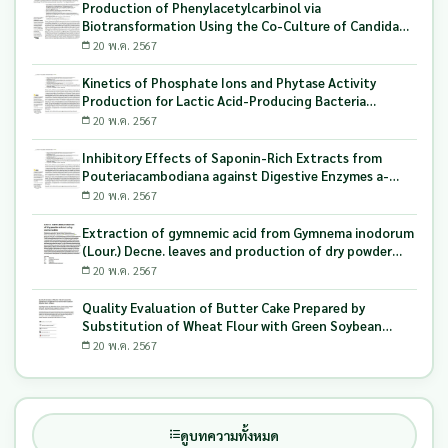
Production of Phenylacetylcarbinol via
Biotransformation Using the Co-Culture of Candida
tropicalis TISTR 5306 and Saccharomyces cerevisiae
20 พ.ค. 2567
TISTR 5606 as the Biocatalyst
Kinetics of Phosphate Ions and Phytase Activity
Production for Lactic Acid-Producing Bacteria
Utilizing Milling and Whitening Stages Rice Bran as
20 พ.ค. 2567
Biopolymer Substrates
Inhibitory Effects of Saponin-Rich Extracts from
Pouteriacambodiana against Digestive Enzymes a-
Glucosidase and Pancreatic Lipase
20 พ.ค. 2567
Extraction of gymnemic acid from Gymnema inodorum
(Lour.) Decne. leaves and production of dry powder
extract using maltodextrin
20 พ.ค. 2567
Quality Evaluation of Butter Cake Prepared by
Substitution of Wheat Flour with Green Soybean
(Glycine Max L.) Okara
20 พ.ค. 2567
ดูบทความทั้งหมด