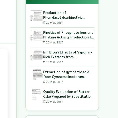
Production of
Phenylacetylcarbinol via
Biotransformation Using the
20 พ.ค. 2567
Co-Culture of Candida
tropicalis TISTR 5306 and
Kinetics of Phosphate Ions and
Saccharomyces cerevisiae
Phytase Activity Production for
TISTR 5606 as the Biocatalyst
Lactic Acid-Producing Bacteria
20 พ.ค. 2567
Utilizing Milling and Whitening
Stages Rice Bran as Biopolymer
Inhibitory Effects of Saponin-
Substrates
Rich Extracts from
Pouteriacambodiana against
20 พ.ค. 2567
Digestive Enzymes a-
Glucosidase and Pancreatic
Extraction of gymnemic acid
Lipase
from Gymnema inodorum
(Lour.) Decne. leaves and
20 พ.ค. 2567
production of dry powder
extract using maltodextrin
Quality Evaluation of Butter
Cake Prepared by Substitution
of Wheat Flour with Green
20 พ.ค. 2567
Soybean (Glycine Max L.) Okara