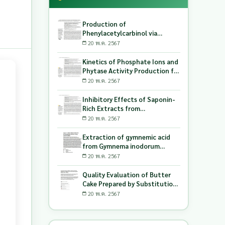
Production of
Phenylacetylcarbinol via
Biotransformation Using the
20 พ.ค. 2567
Co-Culture of Candida
tropicalis TISTR 5306 and
Kinetics of Phosphate Ions and
Saccharomyces cerevisiae
Phytase Activity Production for
TISTR 5606 as the Biocatalyst
Lactic Acid-Producing Bacteria
20 พ.ค. 2567
Utilizing Milling and Whitening
Stages Rice Bran as Biopolymer
Inhibitory Effects of Saponin-
Substrates
Rich Extracts from
Pouteriacambodiana against
20 พ.ค. 2567
Digestive Enzymes a-
Glucosidase and Pancreatic
Extraction of gymnemic acid
Lipase
from Gymnema inodorum
(Lour.) Decne. leaves and
20 พ.ค. 2567
production of dry powder
extract using maltodextrin
Quality Evaluation of Butter
Cake Prepared by Substitution
of Wheat Flour with Green
20 พ.ค. 2567
Soybean (Glycine Max L.) Okara