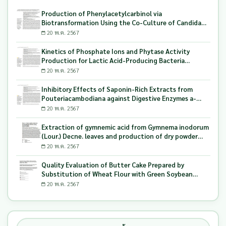
Production of Phenylacetylcarbinol via
Biotransformation Using the Co-Culture of Candida
tropicalis TISTR 5306 and Saccharomyces cerevisiae
20 พ.ค. 2567
TISTR 5606 as the Biocatalyst
Kinetics of Phosphate Ions and Phytase Activity
Production for Lactic Acid-Producing Bacteria
Utilizing Milling and Whitening Stages Rice Bran as
20 พ.ค. 2567
Biopolymer Substrates
Inhibitory Effects of Saponin-Rich Extracts from
Pouteriacambodiana against Digestive Enzymes a-
Glucosidase and Pancreatic Lipase
20 พ.ค. 2567
Extraction of gymnemic acid from Gymnema inodorum
(Lour.) Decne. leaves and production of dry powder
extract using maltodextrin
20 พ.ค. 2567
Quality Evaluation of Butter Cake Prepared by
Substitution of Wheat Flour with Green Soybean
(Glycine Max L.) Okara
20 พ.ค. 2567