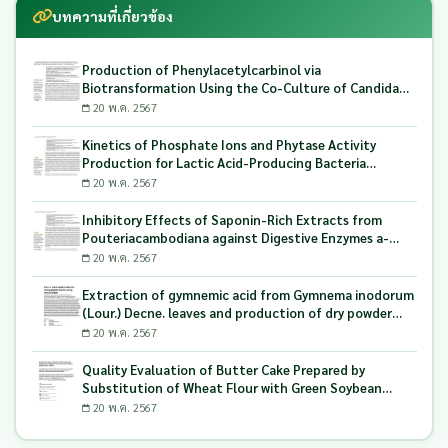
บทความที่เกี่ยวข้อง
Production of Phenylacetylcarbinol via
Biotransformation Using the Co-Culture of Candida
tropicalis TISTR 5306 and Saccharomyces cerevisiae
20 พ.ค. 2567
TISTR 5606 as the Biocatalyst
Kinetics of Phosphate Ions and Phytase Activity
Production for Lactic Acid-Producing Bacteria
Utilizing Milling and Whitening Stages Rice Bran as
20 พ.ค. 2567
Biopolymer Substrates
Inhibitory Effects of Saponin-Rich Extracts from
Pouteriacambodiana against Digestive Enzymes a-
Glucosidase and Pancreatic Lipase
20 พ.ค. 2567
Extraction of gymnemic acid from Gymnema inodorum
(Lour.) Decne. leaves and production of dry powder
extract using maltodextrin
20 พ.ค. 2567
Quality Evaluation of Butter Cake Prepared by
Substitution of Wheat Flour with Green Soybean
(Glycine Max L.) Okara
20 พ.ค. 2567