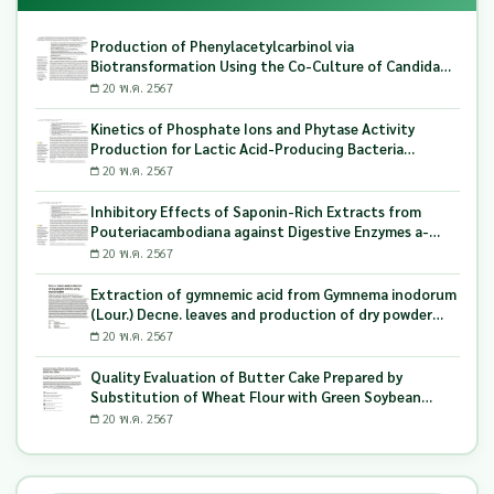
Production of Phenylacetylcarbinol via
Biotransformation Using the Co-Culture of Candida
tropicalis TISTR 5306 and Saccharomyces cerevisiae
20 พ.ค. 2567
TISTR 5606 as the Biocatalyst
Kinetics of Phosphate Ions and Phytase Activity
Production for Lactic Acid-Producing Bacteria
Utilizing Milling and Whitening Stages Rice Bran as
20 พ.ค. 2567
Biopolymer Substrates
Inhibitory Effects of Saponin-Rich Extracts from
Pouteriacambodiana against Digestive Enzymes a-
Glucosidase and Pancreatic Lipase
20 พ.ค. 2567
Extraction of gymnemic acid from Gymnema inodorum
(Lour.) Decne. leaves and production of dry powder
extract using maltodextrin
20 พ.ค. 2567
Quality Evaluation of Butter Cake Prepared by
Substitution of Wheat Flour with Green Soybean
(Glycine Max L.) Okara
20 พ.ค. 2567