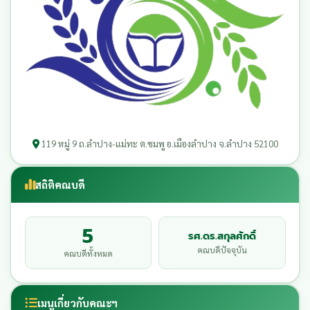
119 หมู่ 9 ถ.ลำปาง-แม่ทะ ต.ชมพู อ.เมืองลำปาง จ.ลำปาง 52100
สถิติคณบดี
5
รศ.ดร.สกุลศักดิ์
คณบดีปัจจุบัน
คณบดีทั้งหมด
เมนูเกี่ยวกับคณะฯ