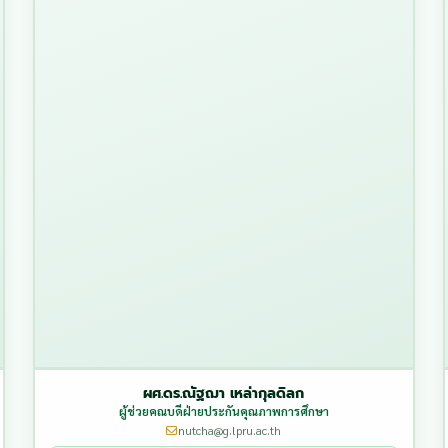
ผศ.ดร.ณัฐฌา เหล่ากุลดิลก
ผู้ช่วยคณบดีฝ่ายประกันคุณภาพการศึกษา
nutcha@g.lpru.ac.th