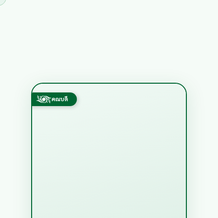
คณบดี