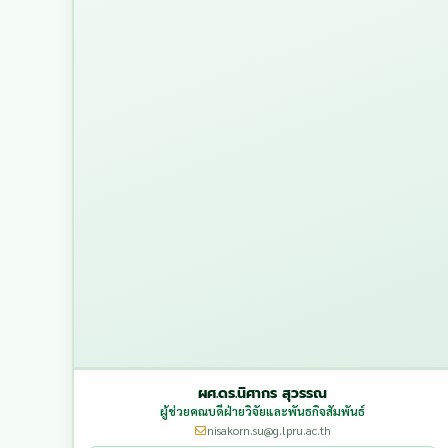
ผศ.ดร.นิศากร สุวรรณ
ผู้ช่วยคณบดีฝ่ายวิจัยและพันธกิจสัมพันธ์
nisakorn.su@g.lpru.ac.th