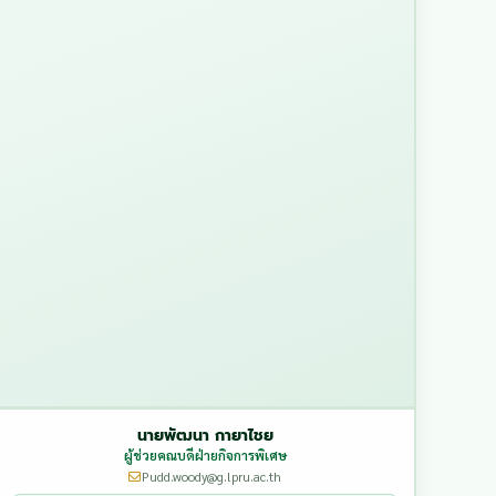
นายพัฒนา กายาไชย
ผู้ช่วยคณบดีฝ่ายกิจการพิเศษ
Pudd.woody@g.lpru.ac.th