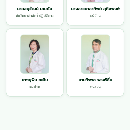
นายอนุวัฒน์ ยะมะโน
นางสาวมาลาทิพย์ อุทิศพงษ์
นักวิทยาศาสตร์ ปฏิบัติการ
แม่บ้าน
นางยุพิน ยะสืบ
นายวีรพล พรศรีชื่น
แม่บ้าน
คนสวน