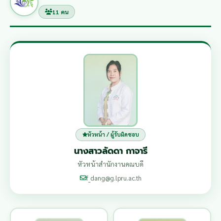
11 คน
หัวหน้า / ผู้รับผิดชอบ
นางสาวลัดดา กาจารี
หัวหน้าสำนักงานคณบดี
f_dang@g.lpru.ac.th