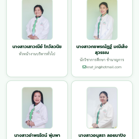
นางสาวเสาวณีย์ ไกวัลวนิช
นางสาวกชพรณัฏฐ์ มณีเส็ง
สุวรรณ
หัวหน้างานบริหารทั่วไป
นักวิชาการศึกษา ชำนาญการ
knat_jin@hotmail.com
นางสาวอำพรรัตน์ พุ่มพา
นางสาวอนุสรา ลอยมาปิง