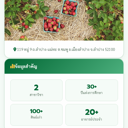
119 หมู่ 9 ถ.ลำปาง-แม่ทะ ต.ชมพู อ.เมืองลำปาง จ.ลำปาง 52100
ข้อมูลสำคัญ
2
30+
ปีแห่งการศึกษา
สาขาวิชา
20+
100+
ศิษย์เก่า
อาจารย์ประจำ