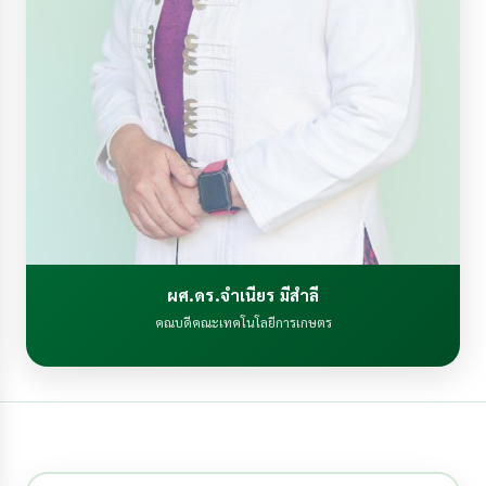
ผศ.ดร.จำเนียร มีสำลี
คณบดีคณะเทคโนโลยีการเกษตร