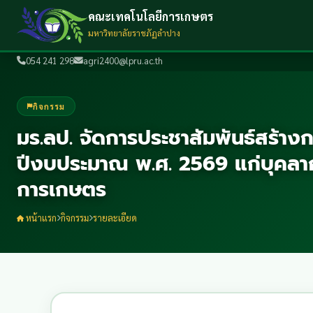
คณะเทคโนโลยีการเกษตร
มหาวิทยาลัยราชภัฏลำปาง
054 241 298
agri2400@lpru.ac.th
กิจกรรม
มร.ลป. จัดการประชาสัมพันธ์สร้างกา
ปีงบประมาณ พ.ศ. 2569 แก่บุคลา
การเกษตร
หน้าแรก
กิจกรรม
รายละเอียด