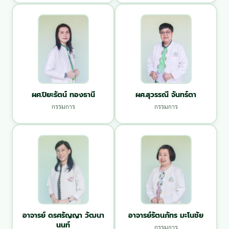
ผศ.ปิยะรัตน์ ทองธานี
ผศ.สุวรรณี จันทร์ตา
กรรมการ
กรรมการ
อาจารย์ ดรศรัญญา วัฒนา
อาจารย์รัตนภัทร มะโนชัย
นนท์
กรรมการ