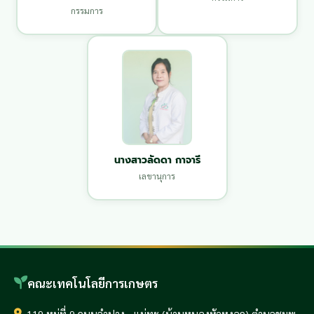
กรรมการ
นางสาวลัดดา กาจารี
เลขานุการ
คณะเทคโนโลยีการเกษตร
119 หมู่ที่ 9 ถนนลำปาง - แม่ทะ (บ้านหนองหัวหงอก) ตำบลชมพู