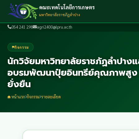
คณะเทคโนโลยีการเกษตร
มหาวิทยาลัยราชภัฏลำปาง
054 241 298
agri2400@lpru.ac.th
กิจกรรม
นักวิจัยมหาวิทยาลัยราชภัฏลำปา
อบรมพัฒนาปุ๋ยอินทรีย์คุณภาพสูง เ
ยั่งยืน
หน้าแรก
กิจกรรม
รายละเอียด