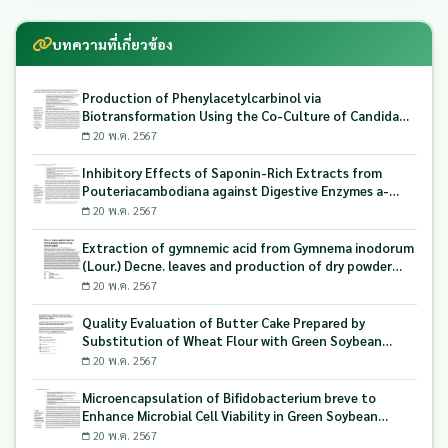
บทความที่เกี่ยวข้อง
Production of Phenylacetylcarbinol via
Biotransformation Using the Co-Culture of Candida
tropicalis TISTR 5306 and Saccharomyces cerevisiae
20 พ.ค. 2567
TISTR 5606 as the Biocatalyst
Inhibitory Effects of Saponin-Rich Extracts from
Pouteriacambodiana against Digestive Enzymes a-
Glucosidase and Pancreatic Lipase
20 พ.ค. 2567
Extraction of gymnemic acid from Gymnema inodorum
(Lour.) Decne. leaves and production of dry powder
extract using maltodextrin
20 พ.ค. 2567
Quality Evaluation of Butter Cake Prepared by
Substitution of Wheat Flour with Green Soybean
(Glycine Max L.) Okara
20 พ.ค. 2567
Microencapsulation of Bifidobacterium breve to
Enhance Microbial Cell Viability in Green Soybean
Yogurt
20 พ.ค. 2567