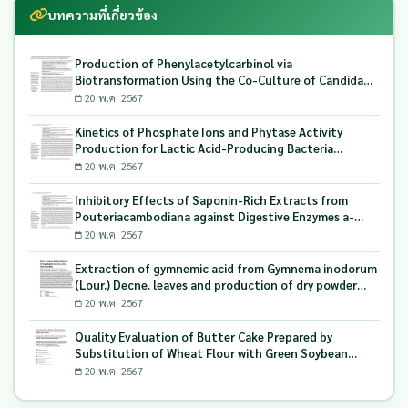
บทความที่เกี่ยวข้อง
Production of Phenylacetylcarbinol via
Biotransformation Using the Co-Culture of Candida
tropicalis TISTR 5306 and Saccharomyces cerevisiae
20 พ.ค. 2567
TISTR 5606 as the Biocatalyst
Kinetics of Phosphate Ions and Phytase Activity
Production for Lactic Acid-Producing Bacteria
Utilizing Milling and Whitening Stages Rice Bran as
20 พ.ค. 2567
Biopolymer Substrates
Inhibitory Effects of Saponin-Rich Extracts from
Pouteriacambodiana against Digestive Enzymes a-
Glucosidase and Pancreatic Lipase
20 พ.ค. 2567
Extraction of gymnemic acid from Gymnema inodorum
(Lour.) Decne. leaves and production of dry powder
extract using maltodextrin
20 พ.ค. 2567
Quality Evaluation of Butter Cake Prepared by
Substitution of Wheat Flour with Green Soybean
(Glycine Max L.) Okara
20 พ.ค. 2567