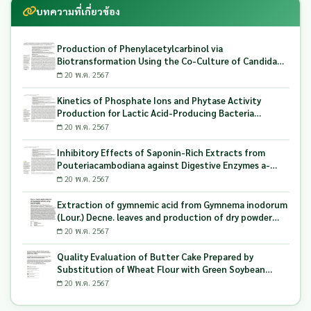
บทความที่เกี่ยวข้อง
Production of Phenylacetylcarbinol via
Biotransformation Using the Co-Culture of Candida
tropicalis TISTR 5306 and Saccharomyces cerevisiae
20 พ.ค. 2567
TISTR 5606 as the Biocatalyst
Kinetics of Phosphate Ions and Phytase Activity
Production for Lactic Acid-Producing Bacteria
Utilizing Milling and Whitening Stages Rice Bran as
20 พ.ค. 2567
Biopolymer Substrates
Inhibitory Effects of Saponin-Rich Extracts from
Pouteriacambodiana against Digestive Enzymes a-
Glucosidase and Pancreatic Lipase
20 พ.ค. 2567
Extraction of gymnemic acid from Gymnema inodorum
(Lour.) Decne. leaves and production of dry powder
extract using maltodextrin
20 พ.ค. 2567
Quality Evaluation of Butter Cake Prepared by
Substitution of Wheat Flour with Green Soybean
(Glycine Max L.) Okara
20 พ.ค. 2567