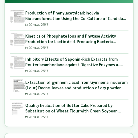
Production of Phenylacetylcarbinol via
Biotransformation Using the Co-Culture of Candida
tropicalis TISTR 5306 and Saccharomyces cerevisiae
20 พ.ค. 2567
TISTR 5606 as the Biocatalyst
Kinetics of Phosphate Ions and Phytase Activity
Production for Lactic Acid-Producing Bacteria
Utilizing Milling and Whitening Stages Rice Bran as
20 พ.ค. 2567
Biopolymer Substrates
Inhibitory Effects of Saponin-Rich Extracts from
Pouteriacambodiana against Digestive Enzymes a-
Glucosidase and Pancreatic Lipase
20 พ.ค. 2567
Extraction of gymnemic acid from Gymnema inodorum
(Lour.) Decne. leaves and production of dry powder
extract using maltodextrin
20 พ.ค. 2567
Quality Evaluation of Butter Cake Prepared by
Substitution of Wheat Flour with Green Soybean
(Glycine Max L.) Okara
20 พ.ค. 2567