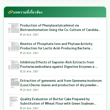
บทความที่เกี่ยวข้อง
Production of Phenylacetylcarbinol via
Biotransformation Using the Co-Culture of Candida
tropicalis TISTR 5306 and Saccharomyces cerevisiae
20 พ.ค. 2567
TISTR 5606 as the Biocatalyst
Kinetics of Phosphate Ions and Phytase Activity
Production for Lactic Acid-Producing Bacteria
Utilizing Milling and Whitening Stages Rice Bran as
20 พ.ค. 2567
Biopolymer Substrates
Inhibitory Effects of Saponin-Rich Extracts from
Pouteriacambodiana against Digestive Enzymes a-
Glucosidase and Pancreatic Lipase
20 พ.ค. 2567
Extraction of gymnemic acid from Gymnema inodorum
(Lour.) Decne. leaves and production of dry powder
extract using maltodextrin
20 พ.ค. 2567
Quality Evaluation of Butter Cake Prepared by
Substitution of Wheat Flour with Green Soybean
(Glycine Max L.) Okara
20 พ.ค. 2567