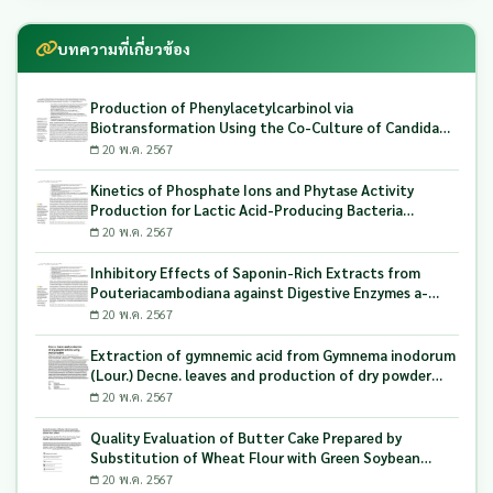
บทความที่เกี่ยวข้อง
Production of Phenylacetylcarbinol via
Biotransformation Using the Co-Culture of Candida
tropicalis TISTR 5306 and Saccharomyces cerevisiae
20 พ.ค. 2567
TISTR 5606 as the Biocatalyst
Kinetics of Phosphate Ions and Phytase Activity
Production for Lactic Acid-Producing Bacteria
Utilizing Milling and Whitening Stages Rice Bran as
20 พ.ค. 2567
Biopolymer Substrates
Inhibitory Effects of Saponin-Rich Extracts from
Pouteriacambodiana against Digestive Enzymes a-
Glucosidase and Pancreatic Lipase
20 พ.ค. 2567
Extraction of gymnemic acid from Gymnema inodorum
(Lour.) Decne. leaves and production of dry powder
extract using maltodextrin
20 พ.ค. 2567
Quality Evaluation of Butter Cake Prepared by
Substitution of Wheat Flour with Green Soybean
(Glycine Max L.) Okara
20 พ.ค. 2567