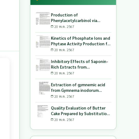
Production of
Phenylacetylcarbinol via
Biotransformation Using the
20 พ.ค. 2567
Co-Culture of Candida
tropicalis TISTR 5306 and
Kinetics of Phosphate Ions and
Saccharomyces cerevisiae
Phytase Activity Production for
TISTR 5606 as the Biocatalyst
Lactic Acid-Producing Bacteria
20 พ.ค. 2567
Utilizing Milling and Whitening
Stages Rice Bran as Biopolymer
Inhibitory Effects of Saponin-
Substrates
Rich Extracts from
Pouteriacambodiana against
20 พ.ค. 2567
Digestive Enzymes a-
Glucosidase and Pancreatic
Extraction of gymnemic acid
Lipase
from Gymnema inodorum
(Lour.) Decne. leaves and
20 พ.ค. 2567
production of dry powder
extract using maltodextrin
Quality Evaluation of Butter
Cake Prepared by Substitution
of Wheat Flour with Green
20 พ.ค. 2567
Soybean (Glycine Max L.) Okara