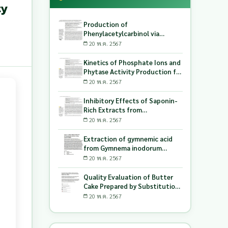
ty
Production of
Phenylacetylcarbinol via
Biotransformation Using the
20 พ.ค. 2567
Co-Culture of Candida
tropicalis TISTR 5306 and
Kinetics of Phosphate Ions and
Saccharomyces cerevisiae
Phytase Activity Production for
TISTR 5606 as the Biocatalyst
Lactic Acid-Producing Bacteria
20 พ.ค. 2567
Utilizing Milling and Whitening
Stages Rice Bran as Biopolymer
Inhibitory Effects of Saponin-
Substrates
Rich Extracts from
Pouteriacambodiana against
20 พ.ค. 2567
Digestive Enzymes a-
Glucosidase and Pancreatic
Extraction of gymnemic acid
Lipase
from Gymnema inodorum
(Lour.) Decne. leaves and
20 พ.ค. 2567
production of dry powder
extract using maltodextrin
Quality Evaluation of Butter
Cake Prepared by Substitution
of Wheat Flour with Green
20 พ.ค. 2567
Soybean (Glycine Max L.) Okara