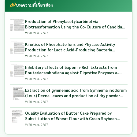
บทความที่เกี่ยวข้อง
Production of Phenylacetylcarbinol via
Biotransformation Using the Co-Culture of Candida
tropicalis TISTR 5306 and Saccharomyces cerevisiae
20 พ.ค. 2567
TISTR 5606 as the Biocatalyst
Kinetics of Phosphate Ions and Phytase Activity
Production for Lactic Acid-Producing Bacteria
Utilizing Milling and Whitening Stages Rice Bran as
20 พ.ค. 2567
Biopolymer Substrates
Inhibitory Effects of Saponin-Rich Extracts from
Pouteriacambodiana against Digestive Enzymes a-
Glucosidase and Pancreatic Lipase
20 พ.ค. 2567
Extraction of gymnemic acid from Gymnema inodorum
(Lour.) Decne. leaves and production of dry powder
extract using maltodextrin
20 พ.ค. 2567
Quality Evaluation of Butter Cake Prepared by
Substitution of Wheat Flour with Green Soybean
(Glycine Max L.) Okara
20 พ.ค. 2567