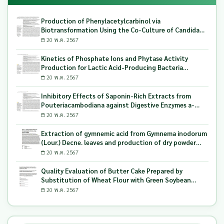
Production of Phenylacetylcarbinol via
Biotransformation Using the Co-Culture of Candida
tropicalis TISTR 5306 and Saccharomyces cerevisiae
20 พ.ค. 2567
TISTR 5606 as the Biocatalyst
Kinetics of Phosphate Ions and Phytase Activity
Production for Lactic Acid-Producing Bacteria
Utilizing Milling and Whitening Stages Rice Bran as
20 พ.ค. 2567
Biopolymer Substrates
Inhibitory Effects of Saponin-Rich Extracts from
Pouteriacambodiana against Digestive Enzymes a-
Glucosidase and Pancreatic Lipase
20 พ.ค. 2567
Extraction of gymnemic acid from Gymnema inodorum
(Lour.) Decne. leaves and production of dry powder
extract using maltodextrin
20 พ.ค. 2567
Quality Evaluation of Butter Cake Prepared by
Substitution of Wheat Flour with Green Soybean
(Glycine Max L.) Okara
20 พ.ค. 2567