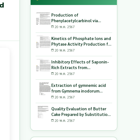
nd
Production of
Phenylacetylcarbinol via
Biotransformation Using the
20 พ.ค. 2567
Co-Culture of Candida
tropicalis TISTR 5306 and
Kinetics of Phosphate Ions and
Saccharomyces cerevisiae
Phytase Activity Production for
TISTR 5606 as the Biocatalyst
Lactic Acid-Producing Bacteria
20 พ.ค. 2567
Utilizing Milling and Whitening
Stages Rice Bran as Biopolymer
Inhibitory Effects of Saponin-
Substrates
Rich Extracts from
Pouteriacambodiana against
20 พ.ค. 2567
Digestive Enzymes a-
Glucosidase and Pancreatic
Extraction of gymnemic acid
Lipase
from Gymnema inodorum
(Lour.) Decne. leaves and
20 พ.ค. 2567
production of dry powder
extract using maltodextrin
Quality Evaluation of Butter
Cake Prepared by Substitution
of Wheat Flour with Green
20 พ.ค. 2567
Soybean (Glycine Max L.) Okara