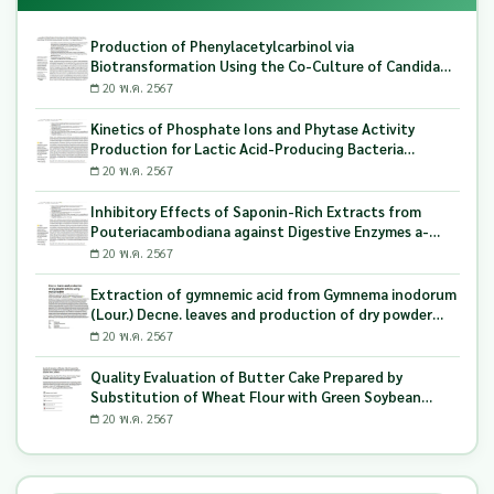
Production of Phenylacetylcarbinol via
Biotransformation Using the Co-Culture of Candida
tropicalis TISTR 5306 and Saccharomyces cerevisiae
20 พ.ค. 2567
TISTR 5606 as the Biocatalyst
Kinetics of Phosphate Ions and Phytase Activity
Production for Lactic Acid-Producing Bacteria
Utilizing Milling and Whitening Stages Rice Bran as
20 พ.ค. 2567
Biopolymer Substrates
Inhibitory Effects of Saponin-Rich Extracts from
Pouteriacambodiana against Digestive Enzymes a-
Glucosidase and Pancreatic Lipase
20 พ.ค. 2567
Extraction of gymnemic acid from Gymnema inodorum
(Lour.) Decne. leaves and production of dry powder
extract using maltodextrin
20 พ.ค. 2567
Quality Evaluation of Butter Cake Prepared by
Substitution of Wheat Flour with Green Soybean
(Glycine Max L.) Okara
20 พ.ค. 2567