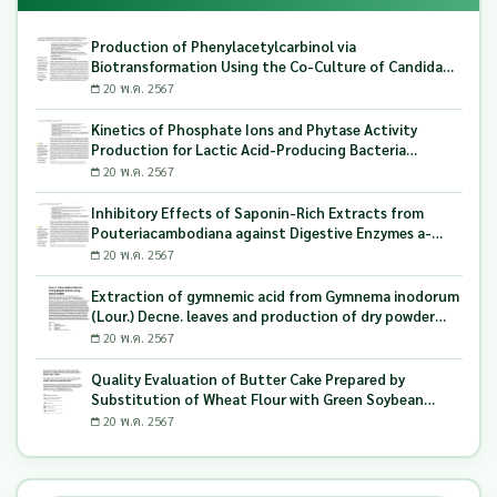
Production of Phenylacetylcarbinol via
Biotransformation Using the Co-Culture of Candida
tropicalis TISTR 5306 and Saccharomyces cerevisiae
20 พ.ค. 2567
TISTR 5606 as the Biocatalyst
Kinetics of Phosphate Ions and Phytase Activity
Production for Lactic Acid-Producing Bacteria
Utilizing Milling and Whitening Stages Rice Bran as
20 พ.ค. 2567
Biopolymer Substrates
Inhibitory Effects of Saponin-Rich Extracts from
Pouteriacambodiana against Digestive Enzymes a-
Glucosidase and Pancreatic Lipase
20 พ.ค. 2567
Extraction of gymnemic acid from Gymnema inodorum
(Lour.) Decne. leaves and production of dry powder
extract using maltodextrin
20 พ.ค. 2567
Quality Evaluation of Butter Cake Prepared by
Substitution of Wheat Flour with Green Soybean
(Glycine Max L.) Okara
20 พ.ค. 2567