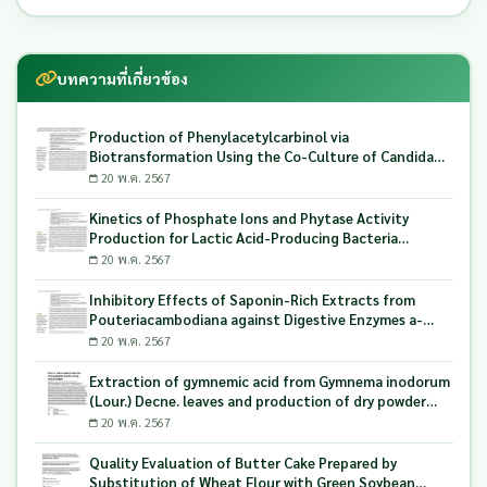
บทความที่เกี่ยวข้อง
Production of Phenylacetylcarbinol via
Biotransformation Using the Co-Culture of Candida
tropicalis TISTR 5306 and Saccharomyces cerevisiae
20 พ.ค. 2567
TISTR 5606 as the Biocatalyst
Kinetics of Phosphate Ions and Phytase Activity
Production for Lactic Acid-Producing Bacteria
Utilizing Milling and Whitening Stages Rice Bran as
20 พ.ค. 2567
Biopolymer Substrates
Inhibitory Effects of Saponin-Rich Extracts from
Pouteriacambodiana against Digestive Enzymes a-
Glucosidase and Pancreatic Lipase
20 พ.ค. 2567
Extraction of gymnemic acid from Gymnema inodorum
(Lour.) Decne. leaves and production of dry powder
extract using maltodextrin
20 พ.ค. 2567
Quality Evaluation of Butter Cake Prepared by
Substitution of Wheat Flour with Green Soybean